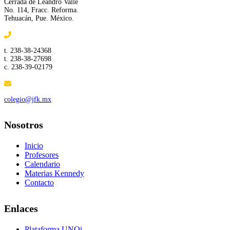
Cerrada de Leandro Valle
No. 114, Fracc. Reforma.
Tehuacán, Pue. México.
t. 238-38-24368
t. 238-38-27698
c. 238-39-02179
colegio@jfk.mx
Nosotros
Inicio
Profesores
Calendario
Materias Kennedy
Contacto
Enlaces
Plataforma UNOi