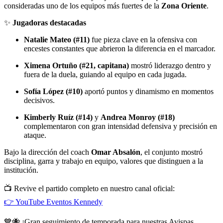
consideradas uno de los equipos más fuertes de la
Zona Oriente
.
✨
Jugadoras destacadas
Natalie Mateo (#11)
fue pieza clave en la ofensiva con
encestes constantes que abrieron la diferencia en el marcador.
Ximena Ortuño (#21, capitana)
mostró liderazgo dentro y
fuera de la duela, guiando al equipo en cada jugada.
Sofía López (#10)
aportó puntos y dinamismo en momentos
decisivos.
Kimberly Ruíz (#14)
y
Andrea Monroy (#18)
complementaron con gran intensidad defensiva y precisión en
ataque.
Bajo la dirección del coach
Omar Absalón
, el conjunto mostró
disciplina, garra y trabajo en equipo, valores que distinguen a la
institución.
📺 Revive el partido completo en nuestro canal oficial:
👉 YouTube Eventos Kennedy
💙🐝 ¡Gran seguimiento de temporada para nuestras Avispas