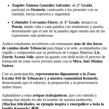
Ángeles Ximena González Salvador
, de
2° Grado
,
participó en
Oratoria
, cautivando a los presentes con su
claridad, fuerza expresiva y seguridad.
Crhistofer Cervantes Flores
, de
3° Grado
, destacó en
Poesía
, dando vida a cada palabra con sentimiento y pasión,
demostrando que el arte de la palabra sigue siendo una de las
expresiones más poderosas.
Ambos estudiantes recorrieron con entusiasmo
más de dos horas
de camino desde Tehuacán
para llegar a la sede, acompañados con
orgullo y compromiso por su profesora de Lengua Materna,
Lic.
Zurely Acosta Solís
, quien ha guiado con dedicación el proceso de
formación de estas voces jóvenes junto con la
Mtra. Inés Muñoz
Suárez
.
Con su participación,
representaron dignamente a la Zona
Escolar 010 de Tehuacán y a nuestra comunidad Kennedy
,
demostrando que el esfuerzo, la preparación y la perseverancia
rinden frutos.
Aplaudimos a estas
avispas trabajadoras
, que con valentía y
entrega han dejado en alto el nombre de nuestra institución.
¡Muchas felicidades, su ejemplo inspira y enorgullece a toda la
familia Kennedy!
🐝💙