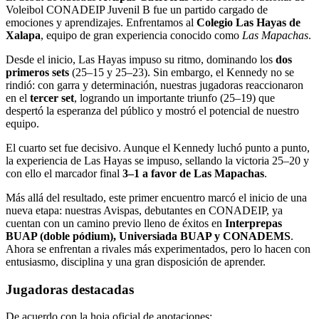
Voleibol CONADEIP Juvenil B fue un partido cargado de
emociones y aprendizajes. Enfrentamos al
Colegio Las Hayas de
Xalapa
, equipo de gran experiencia conocido como
Las Mapachas
.
Desde el inicio, Las Hayas impuso su ritmo, dominando los
dos
primeros sets
(25–15 y 25–23). Sin embargo, el Kennedy no se
rindió: con garra y determinación, nuestras jugadoras reaccionaron
en el
tercer set
, logrando un importante triunfo (25–19) que
despertó la esperanza del público y mostró el potencial de nuestro
equipo.
El cuarto set fue decisivo. Aunque el Kennedy luchó punto a punto,
la experiencia de Las Hayas se impuso, sellando la victoria 25–20 y
con ello el marcador final
3–1 a favor de Las Mapachas
.
Más allá del resultado, este primer encuentro marcó el inicio de una
nueva etapa: nuestras Avispas, debutantes en CONADEIP, ya
cuentan con un camino previo lleno de éxitos en
Interprepas
BUAP (doble pódium), Universiada BUAP y CONADEMS
.
Ahora se enfrentan a rivales más experimentados, pero lo hacen con
entusiasmo, disciplina y una gran disposición de aprender.
Jugadoras destacadas
De acuerdo con la hoja oficial de anotaciones: