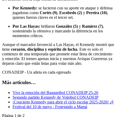
Por Kennedy:
se lucieron con su aporte en ataque y defensa
jugadoras como
Cortés (9)
,
Escobedo (2)
y
Pereira (10)
,
quienes fueron claves en el tercer set.
Por Las Hayas:
brillaron
González (5)
y
Ramírez (7)
,
sosteniendo la ofensiva y marcando la diferencia en los
momentos críticos.
Aunque el marcador favoreció a Las Hayas, el Kennedy mostró que
tiene
corazón, disciplina y espíritu de lucha
. Este es solo el
comienzo de una temporada que promete estar llena de crecimiento
y emoción. El torneo apenas inicia y nuestras Avispas Guerreras ya
dejaron claro que están listas para volar más alto.
CONADEIP - Un atleta en cada egresado
Más artículos…
Vive la emoción del Basquetbol CONADEIP 25-26
Segundo partido Kennedy de Voleibol CONADEIP
¡Concierto Kennedy para abrir el ciclo escolar 2025-2026! 🎶
Festival del 10 de mayo - Festejando a Mamá
Página 1 de 2