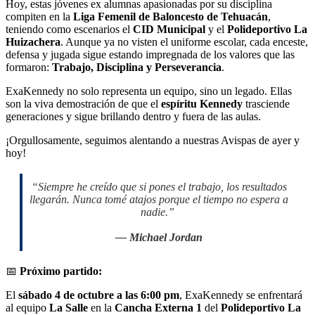
Hoy, estas jóvenes ex alumnas apasionadas por su disciplina
compiten en la
Liga Femenil de Baloncesto de Tehuacán
,
teniendo como escenarios el
CID Municipal
y el
Polideportivo La
Huizachera
. Aunque ya no visten el uniforme escolar, cada enceste,
defensa y jugada sigue estando impregnada de los valores que las
formaron:
Trabajo, Disciplina y Perseverancia
.
ExaKennedy no solo representa un equipo, sino un legado. Ellas
son la viva demostración de que el
espíritu Kennedy
trasciende
generaciones y sigue brillando dentro y fuera de las aulas.
¡Orgullosamente, seguimos alentando a nuestras Avispas de ayer y
hoy!
“Siempre he creído que si pones el trabajo, los resultados
llegarán. Nunca tomé atajos porque el tiempo no espera a
nadie.”
— Michael Jordan
📅
Próximo partido:
El
sábado 4 de octubre a las 6:00 pm
, ExaKennedy se enfrentará
al equipo
La Salle
en la
Cancha Externa 1
del
Polideportivo La