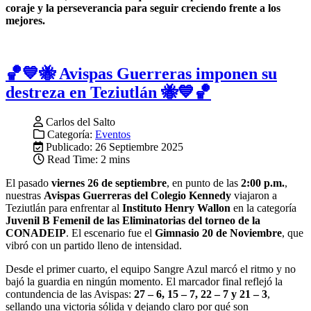
coraje y la perseverancia para seguir creciendo frente a los
mejores.
🏀💙🐝 Avispas Guerreras imponen su
destreza en Teziutlán 🐝💙🏀
Carlos del Salto
Categoría:
Eventos
Publicado: 26 Septiembre 2025
Read Time: 2 mins
El pasado
viernes 26 de septiembre
, en punto de las
2:00 p.m.
,
nuestras
Avispas Guerreras del Colegio Kennedy
viajaron a
Teziutlán para enfrentar al
Instituto Henry Wallon
en la categoría
Juvenil B Femenil de las Eliminatorias del torneo de la
CONADEIP
. El escenario fue el
Gimnasio 20 de Noviembre
, que
vibró con un partido lleno de intensidad.
Desde el primer cuarto, el equipo Sangre Azul marcó el ritmo y no
bajó la guardia en ningún momento. El marcador final reflejó la
contundencia de las Avispas:
27 – 6, 15 – 7, 22 – 7 y 21 – 3
,
sellando una victoria sólida y dejando claro por qué son