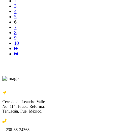
2
3
4
5
6
7
8
9
10
Cerrada de Leandro Valle
No. 114, Fracc. Reforma.
Tehuacán, Pue. México.
t. 238-38-24368