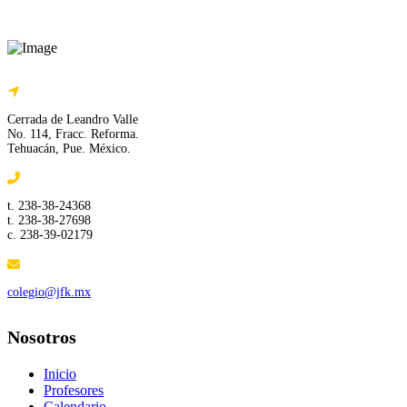
Cerrada de Leandro Valle
No. 114, Fracc. Reforma.
Tehuacán, Pue. México.
t. 238-38-24368
t. 238-38-27698
c. 238-39-02179
colegio@jfk.mx
Nosotros
Inicio
Profesores
Calendario