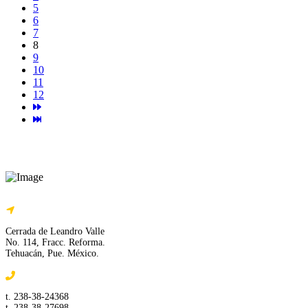
5
6
7
8
9
10
11
12
Cerrada de Leandro Valle
No. 114, Fracc. Reforma.
Tehuacán, Pue. México.
t. 238-38-24368
t. 238-38-27698